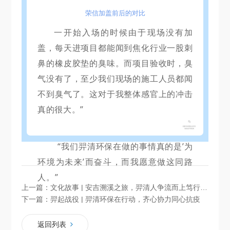
荣信
加盖前后的对比
一开始入场的时候由于现场没有加
盖，每天进项目都能闻到焦化行业一股刺
鼻的橡皮胶垫的臭味。
而项目验收时，臭
气没有了，至少我们现场的施工人员都闻
不到臭气了。
这对于我整体感官上的冲击
真的很大。
”
“我们羿清环保在做的事情真的是’为
环境为未来’而奋斗，而我愿意做这同路
人。
”
上一篇：
文化故事 | 安吉溯溪之旅，羿清人争流而上笃行不怠
下一篇：
羿起战役 | 羿清环保在行动，齐心协力同心抗疫
返回列表