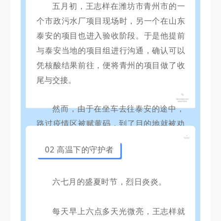
五月初，王志样在潍坊市青州市的一
个市政污水厂项目现场时，另一个在山东
泰安的项目也进入验收阶段。于是他提前
与泰安当地的项目组进行沟通，确认可以
凭核酸结果前往，便
将青州的项目做了收
尾与交接。
然而，由于在坐车去往泰安的途中，
路过疫情区被赋黄码，到了目的地就被劝
返。
为了不耽误进度，王志样直接换个方
02 高温下的守护者
向去往合肥，协助配合现场的电气工作确
认。
六七月的盛夏时节，烈日炎炎。
每天早上六点多天光微亮，王志样就