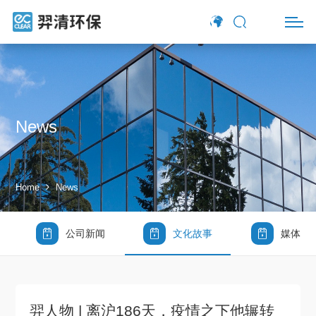
News
Home
News
公司新闻
文化故事
媒体报
羿人物 | 离沪186天，疫情之下他辗转